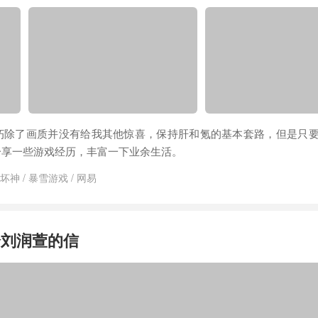
朽除了画质并没有给我其他惊喜，保持肝和氪的基本套路，但是只
分享一些游戏经历，丰富一下业余生活。
坏神
/
暴雪游戏
/
网易
给刘润萱的信