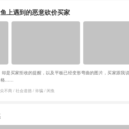
闲鱼上遇到的恶意砍价买家
，却是买家拒收的提醒，以及平板已经变形弯曲的图片，买家跟我
价格……
尖不商
/
社会道德
/
诈骗
/
闲鱼
感