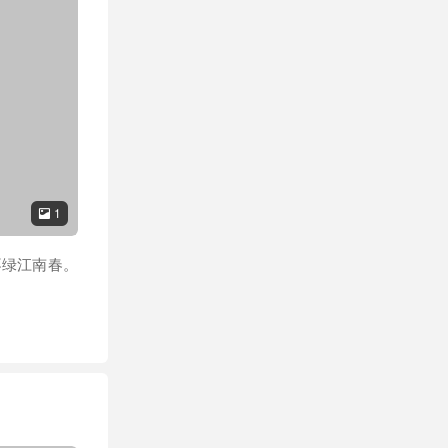
1

不绿江南春。