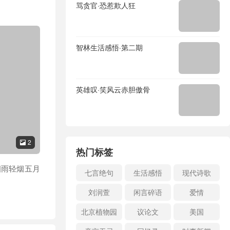
骂贪官·恐惹欺人狂
智林生活感悟·第二期
英雄叹·笑风云赤胆傲骨
2

热门标签
细雨轻烟五月
七言绝句
生活感悟
现代诗歌
刘润萱
闲言碎语
爱情
北京植物园
议论文
美国