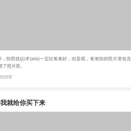
ng)师，拍照技(jì)术(shù)一定比爸爸好，但是呢，爸爸拍的照片里
写进了照片里。
刘润萱
来我就给你买下来