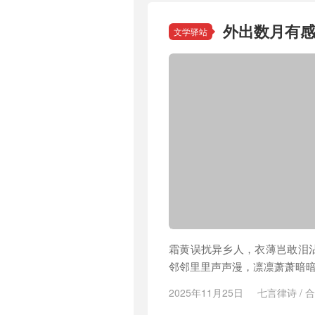
外出数月有
文学驿站
霜黄误扰异乡人，衣薄岂敢泪
邻邻里里声声漫，凛凛萧萧暗
2025年11月25日
七言律诗
/
合