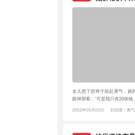
女儿想了想终于鼓起勇气，跑到
眼神望着：“可是我只有20块
2022年05月03日
刘润萱
/
勇气