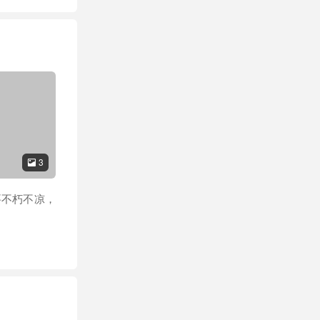
3

要不朽不凉，