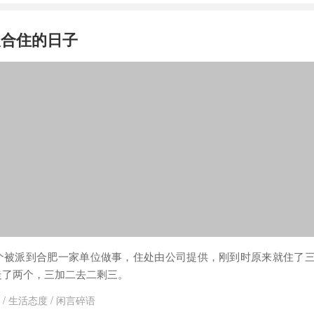
人合住的日子
个被派到合肥一家单位做事，住处由公司提供，刚到时原来就住了
走了两个，三加二去二剩三。
/
生活态度
/
闲言碎语