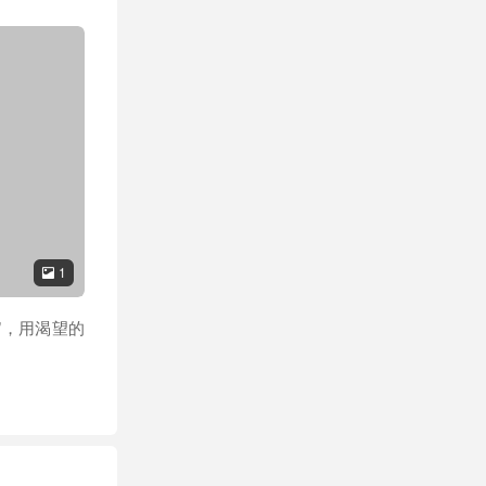
1

”，用渴望的