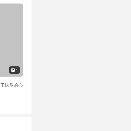
1

包含了快乐的心