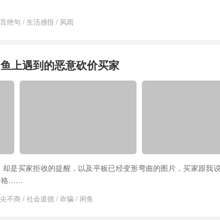
言绝句
/
生活感悟
/
风雨
闲鱼上遇到的恶意砍价买家
，却是买家拒收的提醒，以及平板已经变形弯曲的图片，买家跟我
价格……
尖不商
/
社会道德
/
诈骗
/
闲鱼