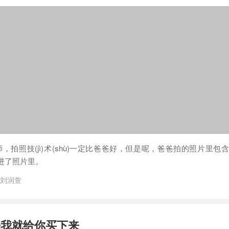
ng)师，拍照技(jì)术(shù)一定比爸爸好，但是呢，爸爸拍的照片里
写进了照片里。
刘润萱
来我就给你买下来