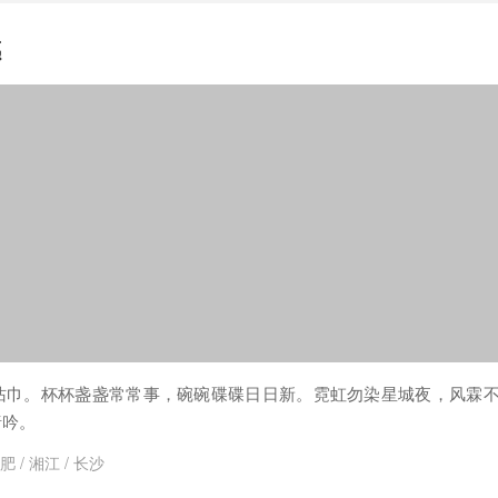
感
沾巾。杯杯盏盏常常事，碗碗碟碟日日新。霓虹勿染星城夜，风霖
暗吟。
肥
/
湘江
/
长沙