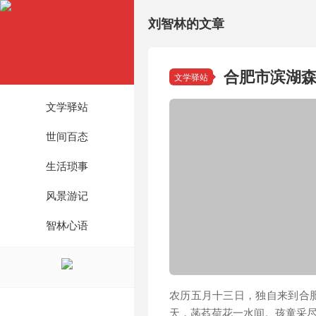
刘智林的文章
合肥市滨湖
文学驿站
文学驿站
世间百态
生活琐事
风景游记
智林心语
农历五月十三日，独自来到合
天，菡萏荷花一水间。孩童采