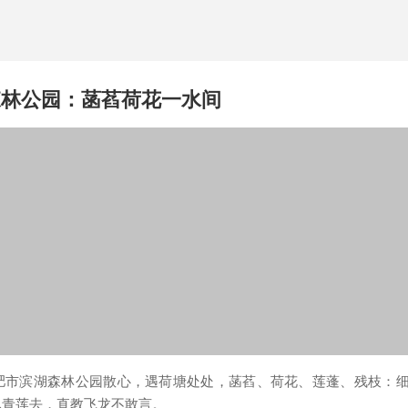
森林公园：菡萏荷花一水间
肥市滨湖森林公园散心，遇荷塘处处，菡萏、荷花、莲蓬、残枝：
尽青莲去，直教飞龙不敢言。