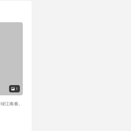
1

不绿江南春。