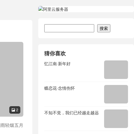
搜索
搜索
猜你喜欢
忆江南·新年好
蝶恋花·念情伤怀
2

不知不觉，我们已经越走越远
细雨轻烟五月