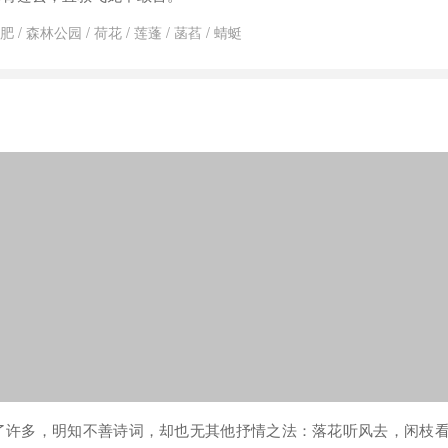
肥
/
森林公园
/
荷花
/
莲蓬
/
菡萏
/
蜻蜓
了许多，明知不善诗词，却也无其他抒情之法：落花听风去，闲枝