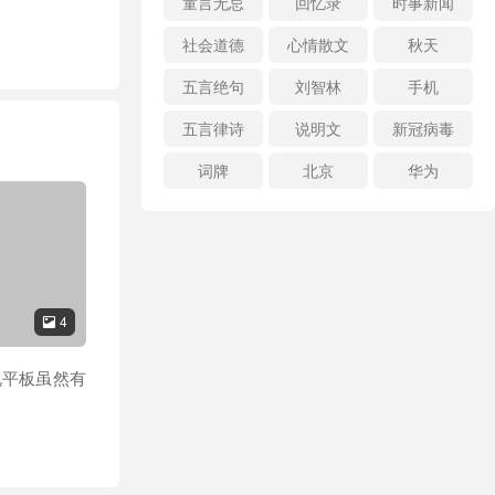
童言无忌
回忆录
时事新闻
社会道德
心情散文
秋天
五言绝句
刘智林
手机
五言律诗
说明文
新冠病毒
词牌
北京
华为
4

说平板虽然有