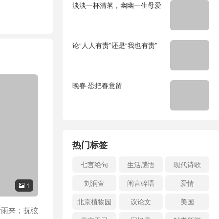
淡淡一杯清茗，幽幽一生母爱
论“人人有责”还是“我也有责”
晚春·恐把春意留
热门标签
七言绝句
生活感悟
现代诗歌
刘润萱
闲言碎语
爱情
1

北京植物园
议论文
美国
看雨来；抚弦