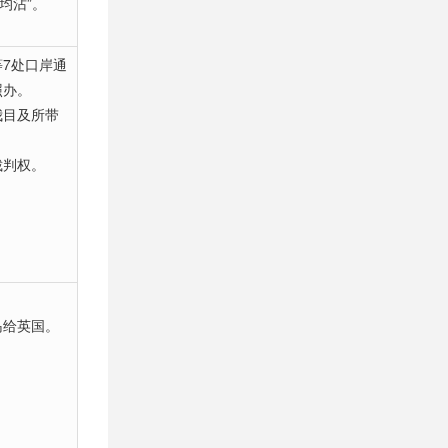
均沾”。
7处口岸通
照办。
我目及所带
裁判权。
岛给英国。