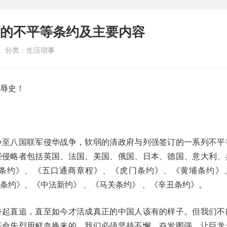
的不平等条约及主要内容
分类：
生活琐事
辱史！
争至八国联军侵华战争，软弱的清政府与列强签订的一系列不平
些侵略者包括英国、法国、美国、俄国、日本、德国、意大利、
条约》、《五口通商章程》、《虎门条约》、《黄埔条约》
条约》、《中法新约》 、《马关条约》 、《辛丑条约》。
奋起直追，直至如今才活成真正的中国人该有的样子。但我们不
革命先烈用鲜血换来的。我们必须坚持不懈、奋发图强，让巨龙