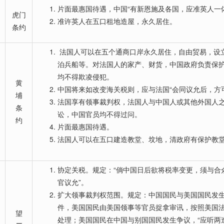
片面最惠国待遇，中国“有新恩施及各国，应准英人一
虎门
准许英人在五口租地造屋，永久居住。
条约
法国人可以在五个通商口岸永久居住，自由贸易，设
泊兵船等。对法国人的家产、财货，中国政府负责保
均不得欺凌侵犯。
黄
中国将来如改变海关税则，应与法国“会同议允后，方
埔
法国享有领事裁判权，法国人与中国人或其他外国人
条
讼，中国官员均不得过问。
约
片面最惠国待遇。
法国人可以在五口建造教堂、坟地，清政府有保护教
协定关税。规定：“倘中国日后欲将税率变更，须与合
官议允”。
扩大领事裁判权范围。规定：中国国民与美国国民发
件，美国国民由美国领事等官员捉拿审讯，按照美国
望
处理；美国国民在中国与别国国民发生争议，“应听两