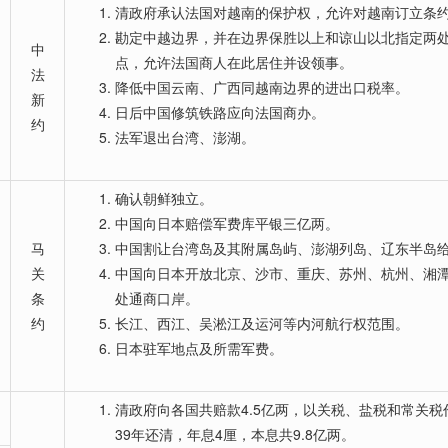
清政府承认法国对越南的保护权，允许对越南订立条
勘定中越边界，并在边界保胜以上和谅山以北指定两
中
点，允许法国商人在此居住并设领事。
法
降低中国云南、广西同越南边界的进出口税率。
新
日后中国修筑铁路应向法国商办。
约
法军退出台湾、澎湖。
确认朝鲜独立。
中国向日本赔偿军费库平银三亿两。
马
中国割让台湾岛及其附属岛屿、澎湖列岛、辽东半岛
关
中国向日本开放北京、沙市、重庆、苏州、杭州、湘
条
处通商口岸。
约
长江、西江、吴淞江及运河等内河航行权范围。
日本驻军地点及所需军费。
清政府向各国共赔款4.5亿两，以关税、盐税和常关税
39年还清，年息4厘，本息共9.8亿两。