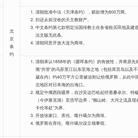
清朝批准中法《天津条约》，赔款增为800万两。
归还从前没收的天主教财产。
中文条约第七款明定法国传教士在各省租买田地及建
北
法文版无此条。
京
清朝同意开放大连为商埠。
条
约
清朝承认1858年的《瑷珲条约》的有效性，并将原先
俄“共管”的乌苏里江以东至海之地（包括库页岛以及
崴在内）约40万平方公里被迫割让给俄罗斯，从此中
北地区对日本海的出海口。
规定中俄西段疆界，自沙宾达巴哈起经斋桑卓尔、特
（今伊塞克湖）至浩罕边界，“顺山岭、大河之流及现
卡伦等处”为界。
开放张家口、库伦、喀什噶尔为商埠。
俄罗斯在库伦、喀什噶尔设立领事馆。