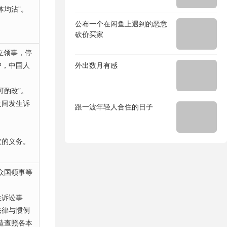
体均沾”。
公布一个在闲鱼上遇到的恶意
砍价买家
立领事，停
护，中国人
外出数月有感
可酌改”。
之间发生诉
跟一波年轻人合住的日子
堂的义务。
众国领事等
生诉讼事
法律与惯例
造查照各本