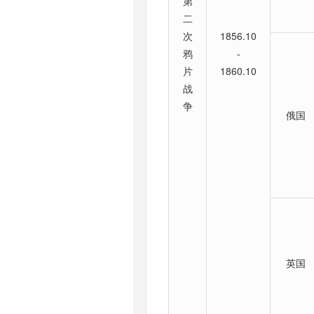
第
二
次
1856.10
鸦
-
片
1860.10
战
争
俄国
英国