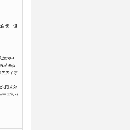
造自便，但
规定为中
不冻港海参
国失去了东
穆尔图卓尔
在中国常驻