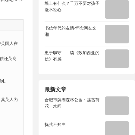
墙上有什么？千万不要对孩子
漫不经心
书信年代的友情·怀念网友文
湘
许英国人在
忠于职守——读《致加西亚的
万偿还英商
信》有感
。
限制。
最新文章
，其英人为
合肥市滨湖森林公园：菡萏荷
花一水间
抚弦不知曲