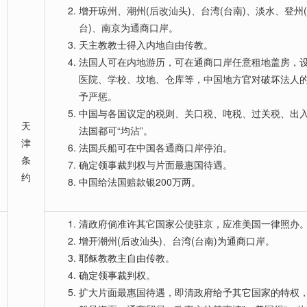
增开琼州、潮州(后改汕头)、台湾(台南)、淡水、登州
台)、南京为通商口岸。
天主教教士得入内地自由传教。
法国人可在内地游历，可在通商口岸任意租地盖房，
医院、学校、坟地、仓库等，中国地方官对破坏法人
予严惩。
中国与各国议定的税则、关口税、吨税、过关税、出
天
法国都可“均沾”。
津
法国兵船可在中国各通商口岸停泊。
条
确定领事裁判权与片面最惠国待遇。
约
中国给法国赔款银200万两。
清政府倘准许其它国家公使驻京，应准美国一律照办
增开潮州(后改汕头)、台湾(台南)为通商口岸。
耶稣教教主自由传教。
确定领事裁判权。
扩大片面最惠国待遇，即清政府给予其它国家的特权，