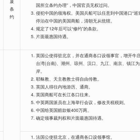
厦
国所立条约办理”，中国官员无权过问。
条
侵犯中国的领海权。美国兵船可以任意到中国港口“巡
约
停泊在中国的美国商船，清朝无从统辖。
规定了12年后可以“修约”的条款。
片面最惠国待遇。
英国公使得驻北京，并在通商各口设领事官，增开牛
台湾(台南)、潮州、琼州、汉口、九江、南京、镇江
岸。
耶稣教、天主教教士得自由传教。
英国人得往内地游历、通商。
英国商船可在长江各口往来。
中英两国派员在上海举行会议，修改关税税则。
中国给英国赔款银400万两。
确定领事裁判权和片面最惠国待遇。
法国公使驻北京，在通商各口设领事馆。