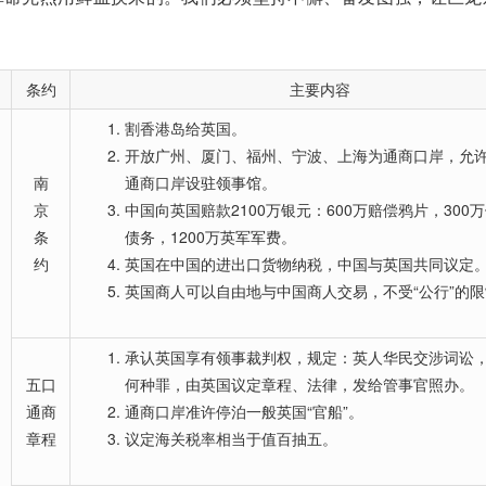
条约
主要内容
割香港岛给英国。
开放广州、厦门、福州、宁波、上海为通商口岸，允
南
通商口岸设驻领事馆。
京
中国向英国赔款2100万银元：600万赔偿鸦片，300
条
债务，1200万英军军费。
约
英国在中国的进出口货物纳税，中国与英国共同议定
英国商人可以自由地与中国商人交易，不受“公行”的
承认英国享有领事裁判权，规定：英人华民交涉词讼
五口
何种罪，由英国议定章程、法律，发给管事官照办。
通商
通商口岸准许停泊一般英国“官船”。
章程
议定海关税率相当于值百抽五。