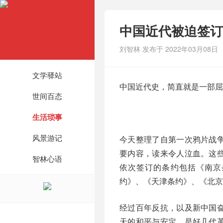
中国近代被迫签订
刘智林 发布于 2022年03月08日
文学驿站
中国近代史，简直就是一部屈
世间百态
生活琐事
风景游记
今天整理了自第一次鸦片战
要内容，读来令人泣血。这
智林心语
依次签订的条约包括《南京
约》、《天津条约》、《北京
经过百年反抗，以及新中国
天的和平与安定，是好几代