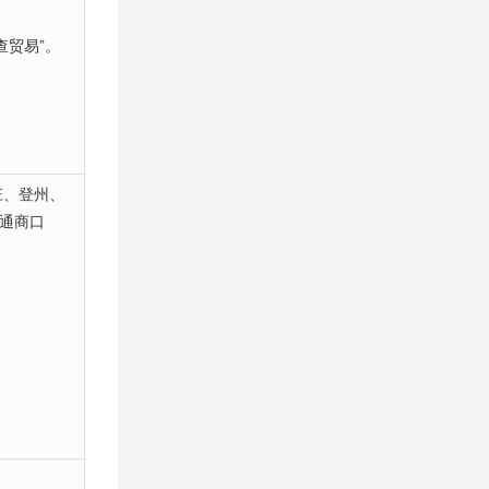
查贸易”。
庄、登州、
为通商口