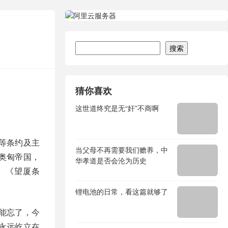
搜索
搜索
猜你喜欢
这世道终究是无“奸”不商啊
等条约及主
当父母不再需要我们赡养，中
奥匈帝国，
华孝道是否会沦为历史
、《望厦条
锂电池的日常，看这篇就够了
能忘了，今
永远屹立在