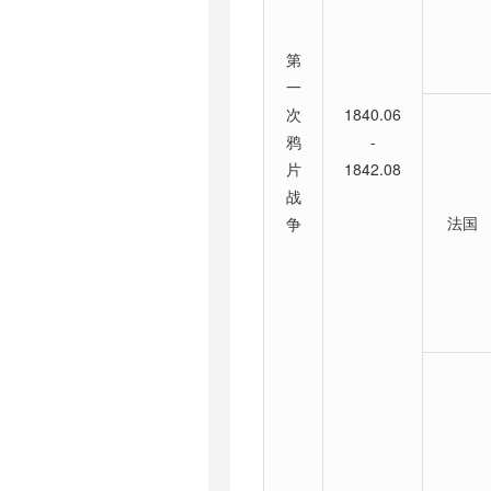
第
一
次
1840.06
鸦
-
片
1842.08
战
法国
争