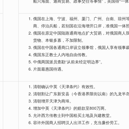
船只海面、通商贸易、政事交往等事情”，美国得“一体
俄国在上海、宁波、福州、厦门、广州、台南、琼州等
商、停泊兵船，若别国在沿海增开口岸，准俄国一体
俄国在原定中国陆路通商地点扩大贸易，对俄国商人
货物、本银多寡，不加限制。
俄国在中国各通商口岸设立领事馆，俄国人享有领事
俄国东正教士人内地自由传教。
中俄两国派员查勘“从前未经定明边界”。
片面最惠国待遇。
清朝确认中英《天津条约》有效性。
清朝割让广东新安县（今香港界限街以南）的九龙半
清朝增开天津为商埠。
增加中英《天津条约》的赔款至800万两。
允许西方传教士到中国租买土地及兴建教堂。
容许外国商人招聘汉人出洋工作，充当廉价劳工。