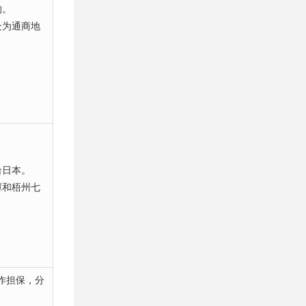
约。
处为通商地
给日本。
潭和梧州七
作担保，分