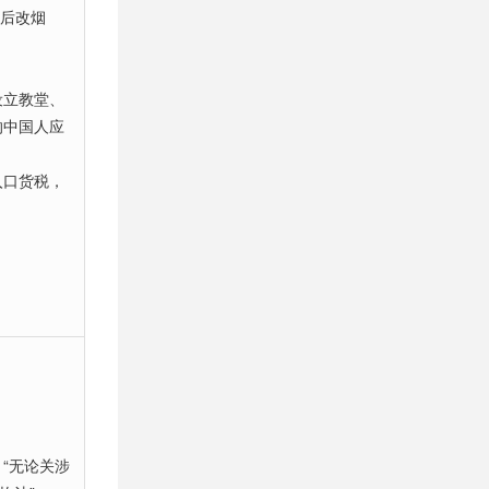
(后改烟
设立教堂、
的中国人应
入口货税，
。
“无论关涉