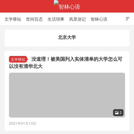
文学驿站
世间百态
生活琐事
风景游记
智林心语

北京大学
智林心语
没道理！被美国列入实体清单的大学怎么可
文学驿站
以没有清华北大
2

2021年01月13日