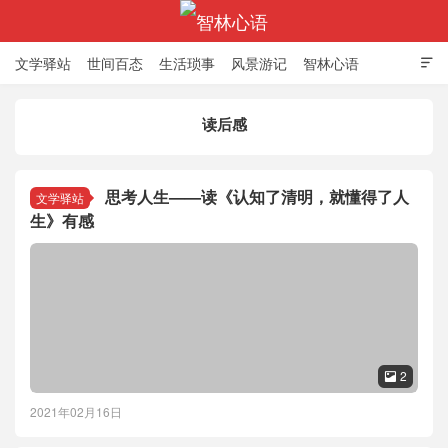
文学驿站
世间百态
生活琐事
风景游记
智林心语

读后感
智林心语
思考人生——读《认知了清明，就懂得了人
文学驿站
生》有感
2

2021年02月16日