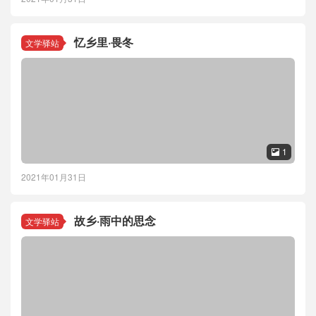
忆乡里·畏冬
文学驿站
1

2021年01月31日
故乡·雨中的思念
文学驿站