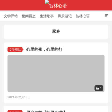
文学驿站
世间百态
生活琐事
风景游记
智林心语

家乡
智林心语
心里的夜，心里的灯
文学驿站
1

2021年02月18日