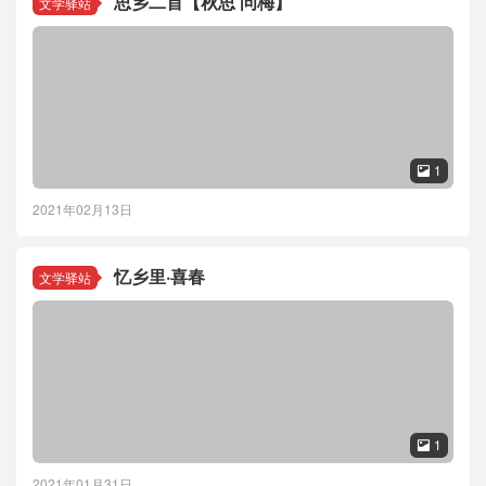
思乡二首【秋思 问梅】
文学驿站
1

2021年02月13日
忆乡里·喜春
文学驿站
1

2021年01月31日