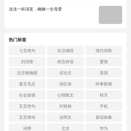
淡淡一杯清茗，幽幽一生母爱
热门标签
七言绝句
生活感悟
现代诗歌
刘润萱
闲言碎语
爱情
北京植物园
议论文
美国
童言无忌
回忆录
时事新闻
社会道德
心情散文
秋天
五言绝句
刘智林
手机
五言律诗
说明文
新冠病毒
词牌
北京
华为