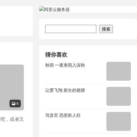
搜索
搜索
猜你喜欢
秋雨·一夜寒雨入深秋
让爱飞翔·新生的翅膀
6

骂贪官·恐惹欺人狂
市吧，或者又