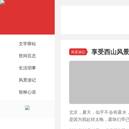
文学驿站
享受西山风景
风景游记
世间百态
生活琐事
风景游记
智林心语
北京，夏天，似乎不会有露水
是因为我起得太晚，露珠们早