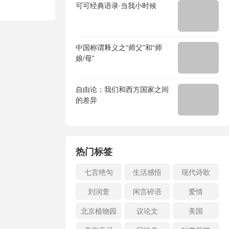
可可经典语录·当我小时候
中国称谓释义之“师父”和“师
娘/母”
自由论：我们和西方国家之间
的差异
热门标签
七言绝句
生活感悟
现代诗歌
刘润萱
闲言碎语
爱情
北京植物园
议论文
美国