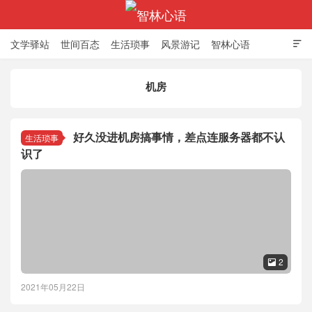
文学驿站
世间百态
生活琐事
风景游记
智林心语

机房
智林心语
好久没进机房搞事情，差点连服务器都不认
生活琐事
识了
2

2021年05月22日