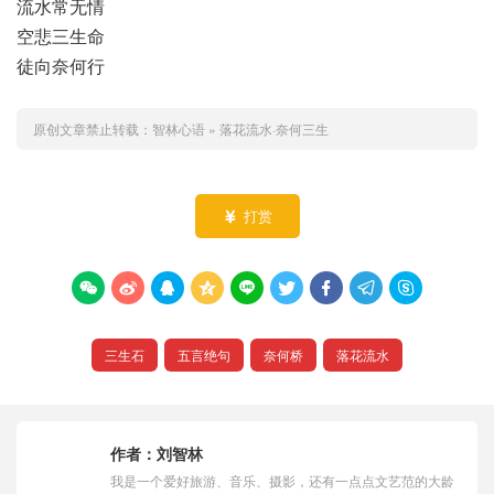
流水常无情
空悲三生命
徒向奈何行
原创文章禁止转载：
智林心语
»
落花流水·奈何三生
打赏










三生石
五言绝句
奈何桥
落花流水
作者：
刘智林
我是一个爱好旅游、音乐、摄影，还有一点点文艺范的大龄