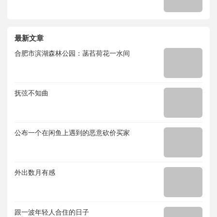
最新文章
合肥市滨湖森林公园：菡萏荷花一水间
抚弦不知曲
公布一个在闲鱼上遇到的恶意砍价买家
外出数月有感
跟一波年轻人合住的日子