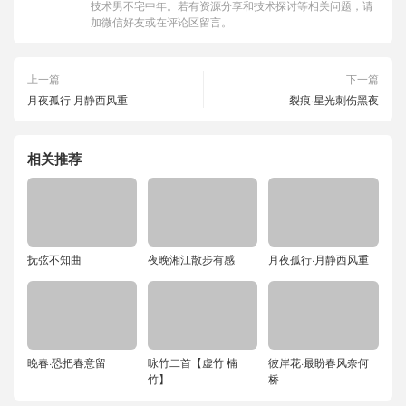
技术男不宅中年。若有资源分享和技术探讨等相关问题，请
加微信好友或在评论区留言。
上一篇
下一篇
月夜孤行·月静西风重
裂痕·星光刺伤黑夜
相关推荐
抚弦不知曲
夜晚湘江散步有感
月夜孤行·月静西风重
晚春·恐把春意留
咏竹二首【虚竹 楠
彼岸花·最盼春风奈何
竹】
桥