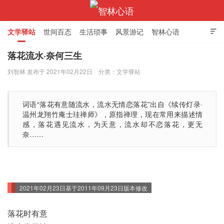
文学驿站
世间百态
生活琐事
风景游记
智林心语

落花流水·奈何三生
刘智林 发布于 2021年02月22日
分类：
文学驿站
智林心语
词语“落花有意随流水，流水无情恋落花”出自《续传灯录·
温州龙翔竹庵士珪禅师》，原指禅理，现在常用来描述情
感，落花遇见流水，为天意，流水却不恋落花，更无
奈……
2021年02月23日基于2011年09月23日版本修改
落花时有意