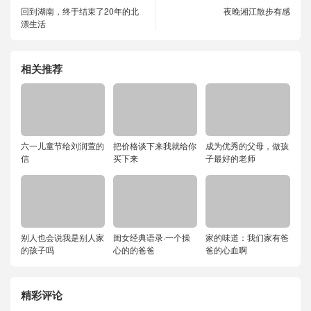
回到湖南，终于结束了20年的北
夜晚湘江散步有感
漂生活
相关推荐
六一儿童节给刘润萱的
把价格谈下来我就给你
成为优秀的父母，做孩
信
买下来
子最好的老师
别人也会说我是别人家
闺女经典语录·一个操
家的味道：我们家有爸
的孩子吗
心的的爸爸
爸的心血啊
精彩评论