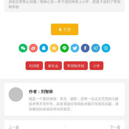
原创文章禁止转载：
智林心语
»
终于熬到神兽上小学，把孩子送到了寄宿
制学校
打赏










刘润萱
家长会
寄宿制学校
小学
作者：
刘智林
我是一个爱好旅游、音乐、摄影，还有一点点文艺范的大龄
技术男不宅中年。若有资源分享和技术探讨等相关问题，请
加微信好友或在评论区留言。
上一篇
下一篇