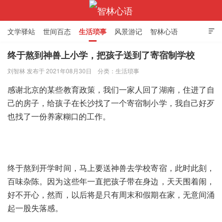
文学驿站
世间百态
生活琐事
风景游记
智林心语

终于熬到神兽上小学，把孩子送到了寄宿制学校
刘智林 发布于 2021年08月30日
分类：
生活琐事
智林心语
感谢北京的某些教育政策，我们一家人回了湖南，住进了自
己的房子，给孩子在长沙找了一个寄宿制小学，我自己好歹
也找了一份养家糊口的工作。
终于熬到开学时间，马上要送神兽去学校寄宿，此时此刻，
百味杂陈。因为这些年一直把孩子带在身边，天天围着闹，
好不开心，然而，以后将是只有周末和假期在家，无意间涌
起一股失落感。