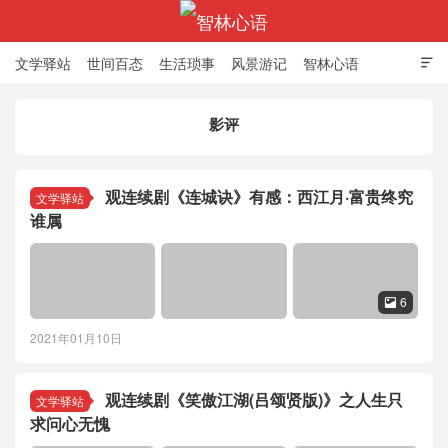
文学驿站
世间百态
生活琐事
风景游记
智林心语

影评
智林心语
观连续剧《连城诀》有感：西江月·富贵终究
文学驿站
谁属
6

2021年01月10日
观连续剧《笑傲江湖(吕颂贤版)》之人生只
文学驿站
求问心无愧