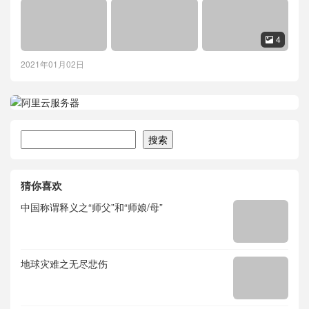
4

2021年01月02日
搜索
搜索
猜你喜欢
中国称谓释义之“师父”和“师娘/母”
地球灾难之无尽悲伤