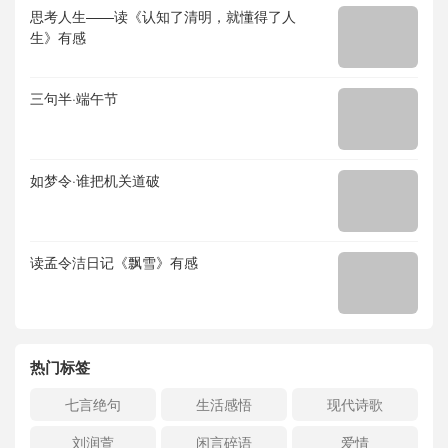
思考人生——读《认知了清明，就懂得了人
生》有感
三句半·端午节
如梦令·谁把机关道破
读孟令洁日记《飘雪》有感
热门标签
七言绝句
生活感悟
现代诗歌
刘润萱
闲言碎语
爱情