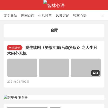
文学驿站
世间百态
生活琐事
风景游记
智林心语

金庸
智林心语
观连续剧《笑傲江湖(吕颂贤版)》之人生只
文学驿站
求问心无愧
4

2021年01月02日