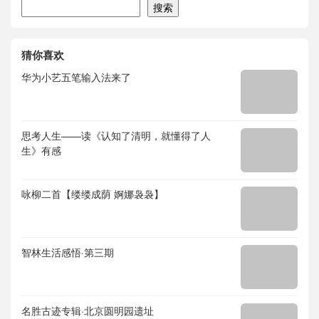
搜索
搜索
猜你喜欢
华为小艺五笔输入法来了
思考人生——读《认知了清明，就懂得了人
生》有感
咏柳二首【缕缕成荫 婀娜袅袅】
智林生活感悟·第三期
名胜古迹专辑·北京圆明园遗址