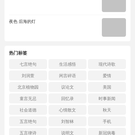
夜色·后海的灯
热门标签
七言绝句
生活感悟
现代诗歌
刘润萱
闲言碎语
爱情
北京植物园
议论文
美国
童言无忌
回忆录
时事新闻
社会道德
心情散文
秋天
五言绝句
刘智林
手机
五言律诗
说明文
新冠病毒