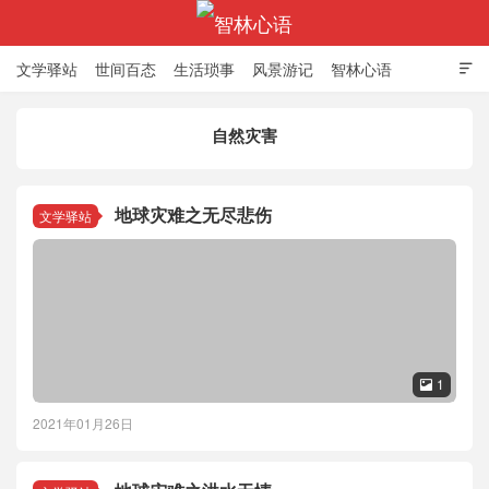
文学驿站
世间百态
生活琐事
风景游记
智林心语

自然灾害
智林心语
地球灾难之无尽悲伤
文学驿站
1

2021年01月26日