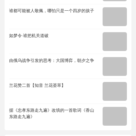
谁都可能被人敬佩，哪怕只是一个四岁的孩子
如梦令·谁把机关道破
由俄乌战争引发的思考：大国博弈，朝夕之争
兰花赞二首【知音 兰花荟萃】
据《忠孝东路走九遍》改填的一首歌词《香山
东路走九遍》