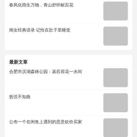
春风化雨生万物，青山舒怀献百花
闺女经典语录·记性在肚子里睡觉
最新文章
合肥市滨湖森林公园：菡萏荷花一水间
抚弦不知曲
公布一个在闲鱼上遇到的恶意砍价买家