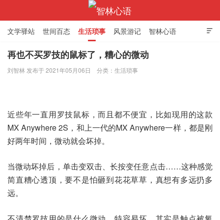
文学驿站
世间百态
生活琐事
风景游记
智林心语

再也不买罗技的鼠标了，糟心的微动
刘智林 发布于 2021年05月06日
分类：
生活琐事
智林心语
近些年一直用罗技鼠标，而且都不便宜，比如现用的这款
MX Anywhere 2S，和上一代的MX Anywhere一样，都是刚
好两年时间，微动就会坏掉。
当微动坏掉后，单击变双击、长按变任意点击……这种感觉
简直糟心透顶，要不是怕砸到花花草草，真想有多远扔多
远。
不清楚罗技用的是什么微动，特容易坏，其实是触点被氧