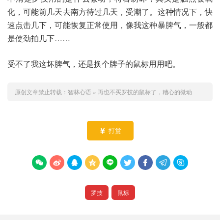
化，可能前几天去南方待过几天，受潮了。这种情况下，快
速点击几下，可能恢复正常使用，像我这种暴脾气，一般都
是使劲拍几下……
受不了我这坏脾气，还是换个牌子的鼠标用用吧。
原创文章禁止转载：
智林心语
»
再也不买罗技的鼠标了，糟心的微动
打赏










罗技
鼠标