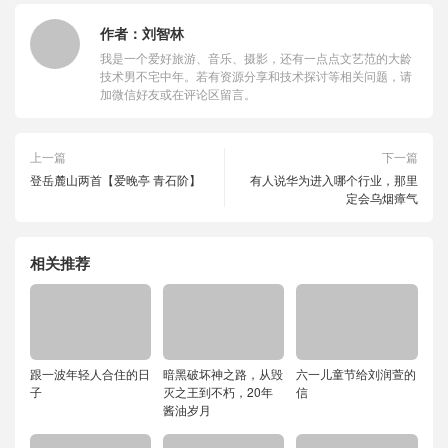
作者：
刘智林
我是一个爱好旅游、音乐、摄影，还有一点点文艺范的大龄
技术男不宅中年。若有资源分享和技术探讨等相关问题，请
加微信好友或在评论区留言。
上一篇
下一篇
登岳麓山两首【爱晚亭 青石阶】
有人说华为进入哪个行业，那里
定会乌烟瘴气
相关推荐
跟一波年轻人合住的日
暗黑破坏神之路，从毁
六一儿童节给刘润萱的
子
灭之王到不朽，20年
信
酱油岁月