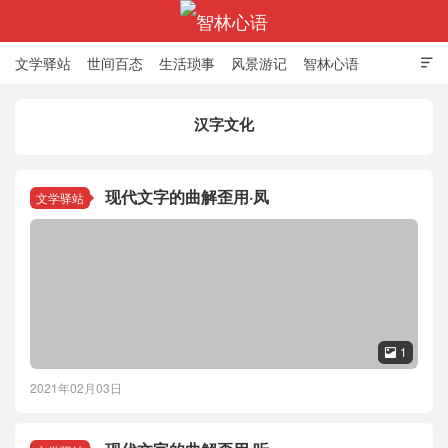
文学驿站
世间百态
生活琐事
风景游记
智林心语

汉字文化
智林心语
现代文字的曲解歪用·凤
文学驿站
1

2021年02月03日