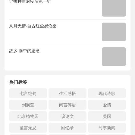
记接种新冠疫苗第一针
风月无情·自古红尘易沧桑
故乡·雨中的思念
热门标签
七言绝句
生活感悟
现代诗歌
刘润萱
闲言碎语
爱情
北京植物园
议论文
美国
童言无忌
回忆录
时事新闻