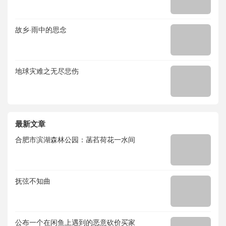
故乡·雨中的思念
地球灾难之无尽悲伤
最新文章
合肥市滨湖森林公园：菡萏荷花一水间
抚弦不知曲
公布一个在闲鱼上遇到的恶意砍价买家