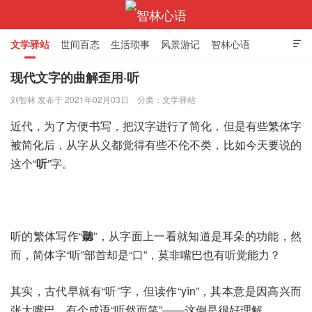
文学驿站
世间百态
生活琐事
风景游记
智林心语

现代文字的曲解歪用·听
刘智林 发布于 2021年02月03日
分类：
文学驿站
智林心语
近代，为了方便书写，把汉字进行了简化，但是有些繁体字
被简化后，从字从义都觉得有些不伦不类，比如今天要说的
这个“
听
”字。
听的繁体写作“
聽
”，从字面上一看就知道是耳朵的功能，然
而，简体字“听”部首却是“口”，莫非嘴巴也有听觉能力？
其实，古代早就有“听”字，但读作“yǐn”，其本意是因高兴而
张大嘴巴，有个成语“听然而笑”——这倒是很好理解。