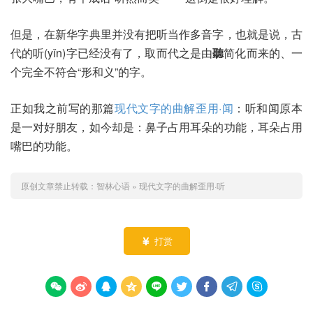
但是，在新华字典里并没有把听当作多音字，也就是说，古
代的听(yǐn)字已经没有了，取而代之是由
聽
简化而来的、一
个完全不符合“形和义”的字。
正如我之前写的那篇
现代文字的曲解歪用·闻
：听和闻原本
是一对好朋友，如今却是：鼻子占用耳朵的功能，耳朵占用
嘴巴的功能。
原创文章禁止转载：
智林心语
»
现代文字的曲解歪用·听
打赏









