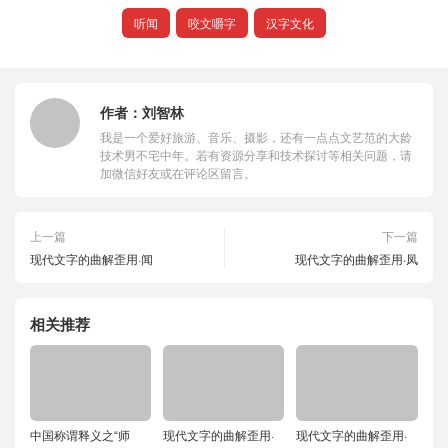
听闻
咬文嚼字
汉字文化
作者：
刘智林
我是一个爱好旅游、音乐、摄影，还有一点点文艺范的大龄
技术男不宅中年。若有资源分享和技术探讨等相关问题，请
加微信好友或在评论区留言。
上一篇
下一篇
现代文字的曲解歪用·闻
现代文字的曲解歪用·凤
相关推荐
中国称谓释义之“师
现代文字的曲解歪用·
现代文字的曲解歪用·