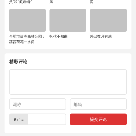
父”和“师娘/母”
凤
闻
合肥市滨湖森林公园：
抚弦不知曲
外出数月有感
菡萏荷花一水间
精彩评论
6+1=