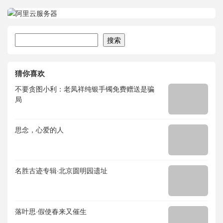
搜索
搜索
猜你喜欢
不要贪图小利：老凤祥纯银手镯免费赠送是骗
局
思念，心爱的人
名胜古迹专辑·北京圆明园遗址
落叶思·假使春来又催生