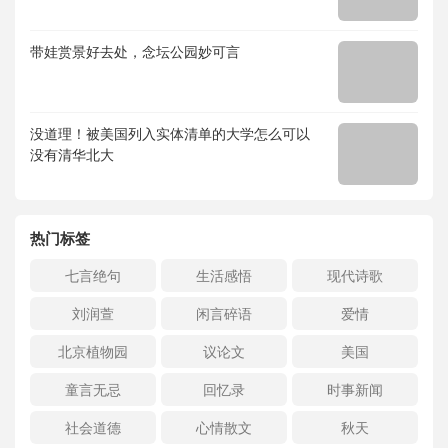
带娃赏景好去处，念坛公园妙可言
没道理！被美国列入实体清单的大学怎么可以
没有清华北大
热门标签
七言绝句
生活感悟
现代诗歌
刘润萱
闲言碎语
爱情
北京植物园
议论文
美国
童言无忌
回忆录
时事新闻
社会道德
心情散文
秋天