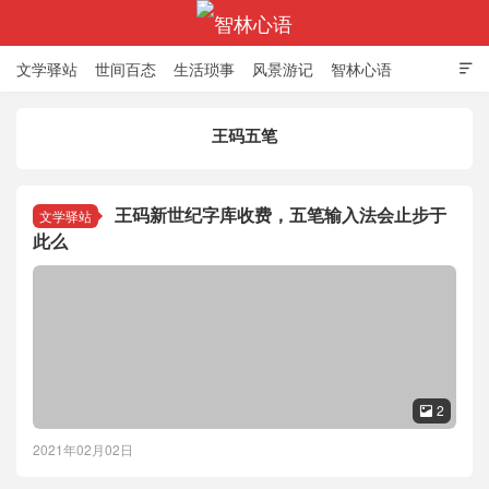
文学驿站
世间百态
生活琐事
风景游记
智林心语

王码五笔
智林心语
王码新世纪字库收费，五笔输入法会止步于
文学驿站
此么
2

2021年02月02日