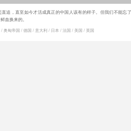
起直追，直至如今才活成真正的中国人该有的样子。但我们不能忘
用鲜血换来的。
/
奥匈帝国
/
德国
/
意大利
/
日本
/
法国
/
美国
/
英国