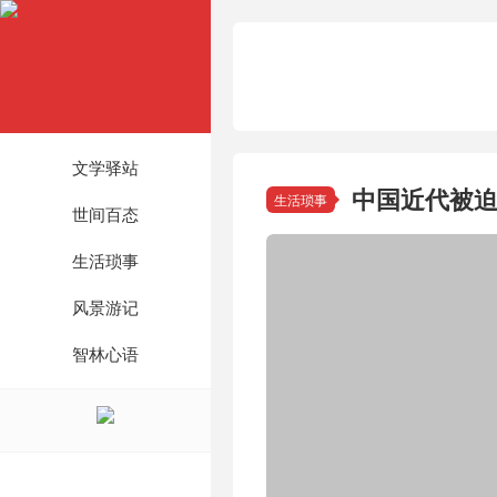
文学驿站
中国近代被
生活琐事
世间百态
生活琐事
风景游记
智林心语