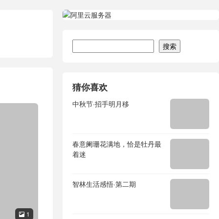
搜索
搜索
猜你喜欢
中秋节·招手明月移
春意阑珊花满地，恰是牡丹最
着迷
智林生活感悟·第二期
1
