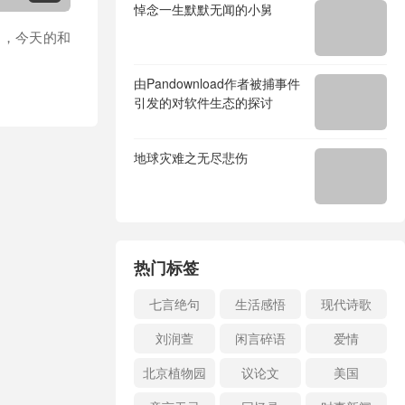
悼念一生默默无闻的小舅
了，今天的和
由Pandownload作者被捕事件
引发的对软件生态的探讨
地球灾难之无尽悲伤
热门标签
七言绝句
生活感悟
现代诗歌
刘润萱
闲言碎语
爱情
北京植物园
议论文
美国